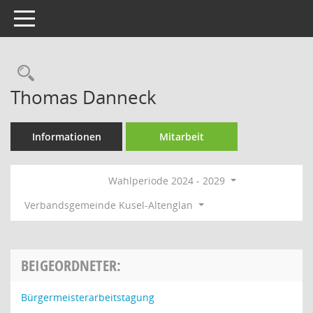
Toggle navigation
Rechercheauswahl
Thomas Danneck
Informationen
Mitarbeit
Wahlperiode 2024 - 2029
Verbandsgemeinde Kusel-Altenglan
BEIGEORDNETER:
Bürgermeisterarbeitstagung