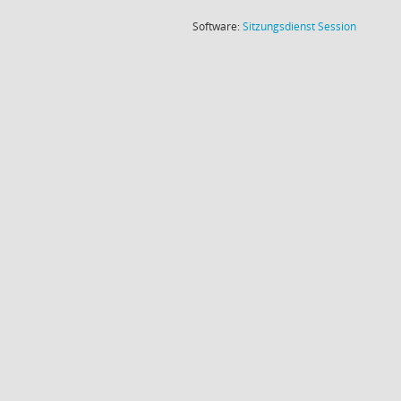
(Wird in
Software:
Sitzungsdienst
Session