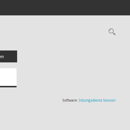
Rec
en
(Wird in
Software:
Sitzungsdienst
Session