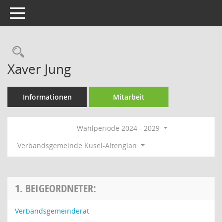
Toggle navigation
Rechercheauswahl
Xaver Jung
Informationen
Mitarbeit
Wahlperiode 2024 - 2029
Verbandsgemeinde Kusel-Altenglan
1. BEIGEORDNETER:
Verbandsgemeinderat