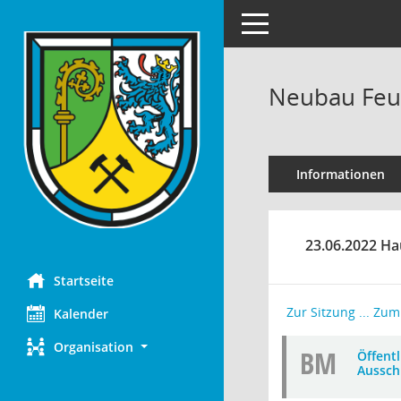
Toggle navigation
Neubau Feue
Informationen
23.06.2022 Ha
Startseite
Zur Sitzung ...
Zum 
Kalender
Organisation
BM
Öffent
Aussch