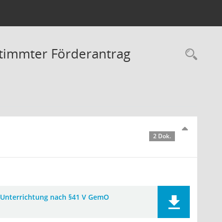
timmter Förderantrag
Rec
2 Dok.
Unterrichtung nach §41 V GemO