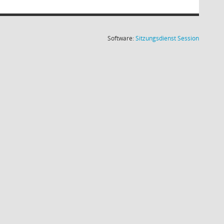
(Wird in
Software:
Sitzungsdienst
Session