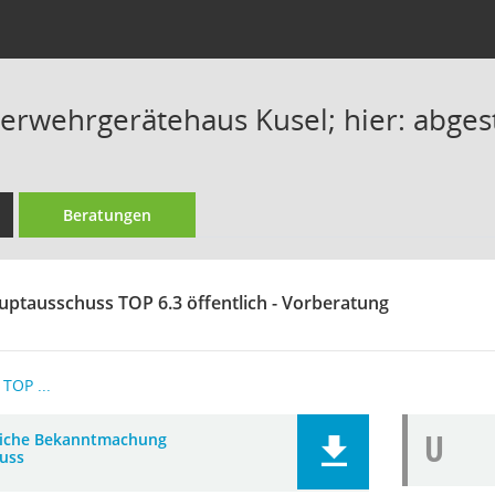
rwehrgerätehaus Kusel; hier: abges
Beratungen
uptausschuss TOP 6.3 öffentlich - Vorberatung
TOP ...
U
liche Bekanntmachung
uss