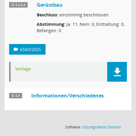
Gerüstbau
Ö 3.2.6.4
Beschluss:
einstimmig beschlossen
Abstimmung:
Ja: 11, Nein: 0, Enthaltung: 0,
Befangen: 0
6583/2025
Vorlage
Informationen/Verschiedenes
Ö 3.3
(Wird in
Software:
Sitzungsdienst
Session