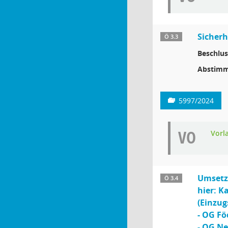
Sicherh
Ö 3.3
Beschlus
Abstimm
5997/2024
VO
Vorl
Umsetz
Ö 3.4
hier: K
(Einzug
- OG Fö
- OG N