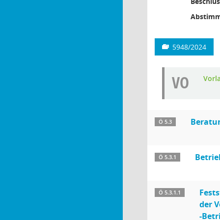
Beschlus
Abstimm
5948/2024
VO
Vorl
Beratu
Ö 5.3
Betrie
Ö 5.3.1
Fests
Ö 5.3.1.1
der 
-Betr