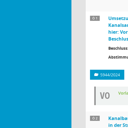
Umsetzu
Ö 1
Kanalsan
hier: Vo
Beschlus
Beschluss
Abstimmu
5944/2024
VO
Vorl
Kanalba
Ö 2
in der S