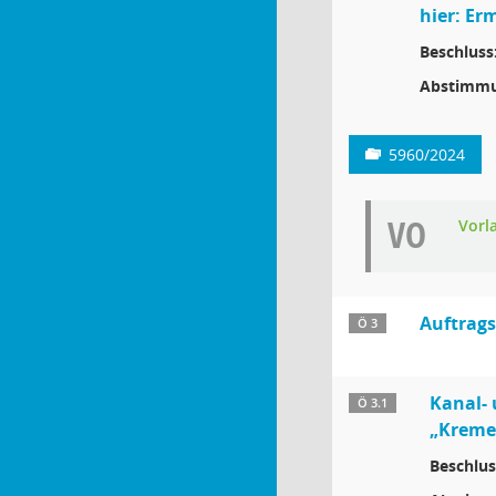
hier: Er
Beschluss
Abstimmu
5960/2024
VO
Vorl
Auftrag
Ö 3
Kanal- 
Ö 3.1
„Kreme
Beschlus