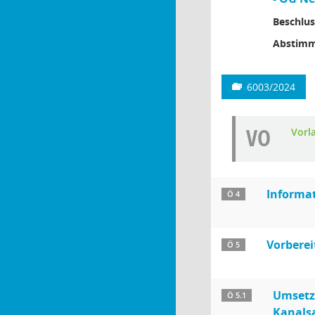
Beschlus
Abstimm
6003/2024
VO
Vorl
Informa
Ö 4
Vorberei
Ö 5
Umsetz
Ö 5.1
Kanalsa