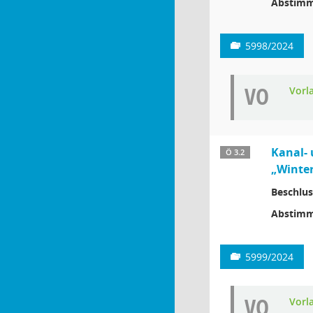
Abstimm
5998/2024
VO
Vorl
Kanal- 
Ö 3.2
„Winter
Beschlus
Abstimm
5999/2024
VO
Vorl