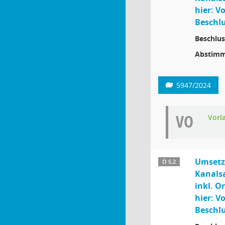
hier: V
Beschlu
Beschlus
Abstimm
5947/2024
VO
Vorl
Umsetz
Ö 5.2
Kanals
inkl. O
hier: V
Beschlu