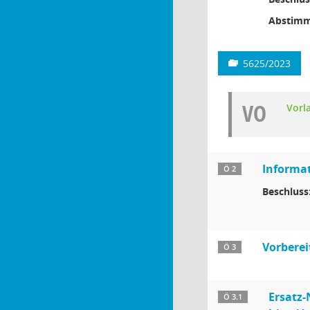
Abstimm
5625/2023
VO
Vorl
Informa
Ö 2
Beschluss
Vorberei
Ö 3
Ersatz-
Ö 3.1