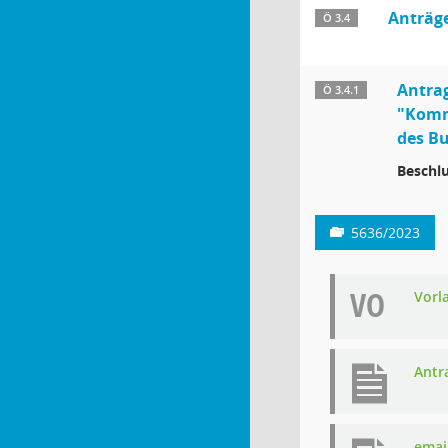
Anträg
Ö 3.4
Antrag
Ö 3.4.1
"Komm
des Bu
Beschlu
5636/2023
VO
Vorl
Antr
emai