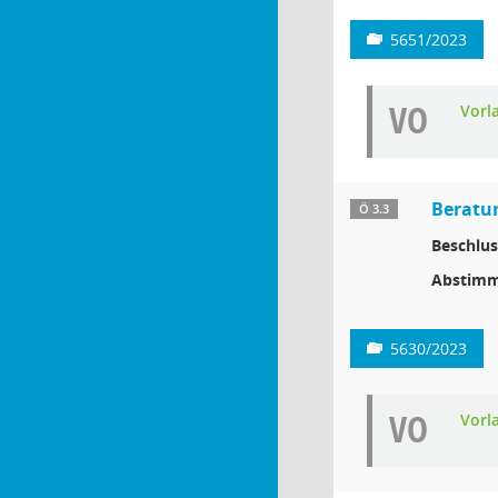
5651/2023
VO
Vorl
Beratun
Ö 3.3
Beschlus
Abstimm
5630/2023
VO
Vorl