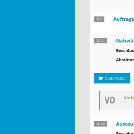
Auftrag
Ö 1
Nahwär
Ö 1.1
Beschlus
Abstimm
5592/2023
VO
Vorl
Austau
Ö 1.2
Beschlus