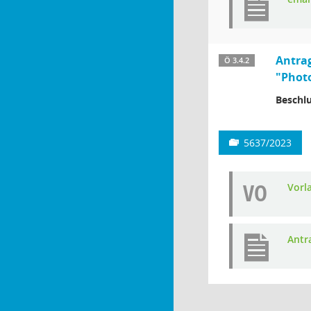
Antrag
Ö 3.4.2
"Photo
Beschlu
5637/2023
VO
Vorl
Antr