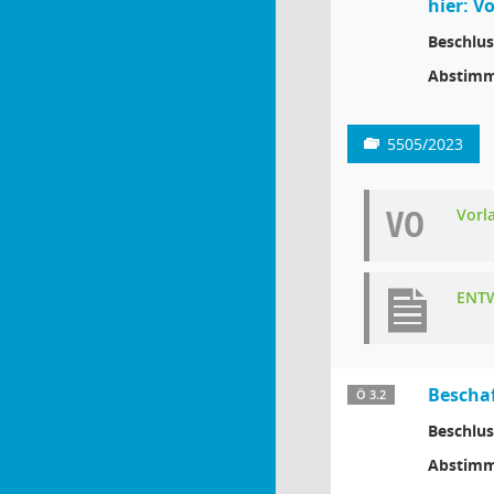
hier: V
Beschlus
Abstimm
5505/2023
VO
Vorl
ENTW
Bescha
Ö 3.2
Beschlus
Abstimm