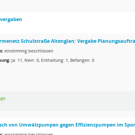
svergaben
menetz Schulstraße Altenglan: Vergabe Planungsauftr
s:
einstimmig beschlossen
ung:
Ja: 11, Nein: 0, Enthaltung: 1, Befangen: 0
age
sch von Umwälzpumpen gegen Effizienzpumpen im Sport-
s:
einstimmig beschlossen