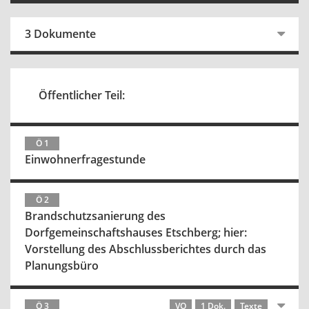
3 Dokumente
Öffentlicher Teil:
Ö 1
Einwohnerfragestunde
Ö 2
Brandschutzsanierung des
Dorfgemeinschaftshauses Etschberg; hier:
Vorstellung des Abschlussberichtes durch das
Planungsbüro
Ö 3
VO
1 Dok.
Texte