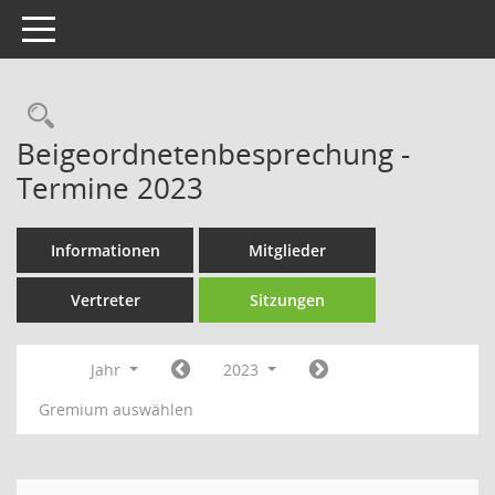
Toggle navigation
Rechercheauswahl
Beigeordnetenbesprechung -
Termine 2023
Informationen
Mitglieder
Vertreter
Sitzungen
Jahr
2023
Gremium auswählen