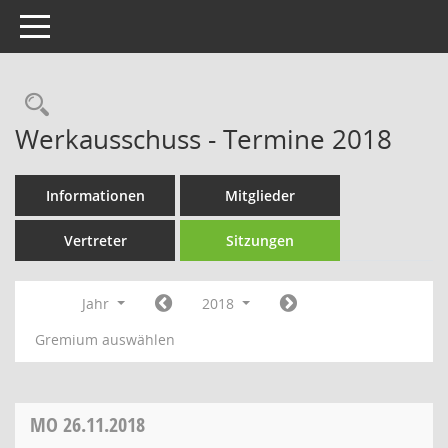
Toggle navigation
Rechercheauswahl
Werkausschuss - Termine 2018
Informationen
Mitglieder
Vertreter
Sitzungen
Jahr
2018
Gremium auswählen
MO
26.11.2018