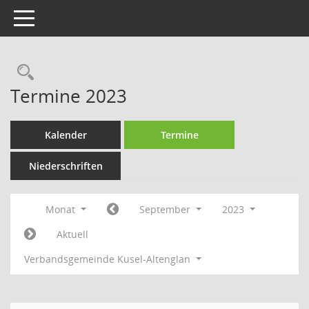
Toggle navigation
Rechercheauswahl
Termine 2023
Kalender
Termine
Niederschriften
Monat
September
2023
Aktuell
Verbandsgemeinde Kusel-Altenglan