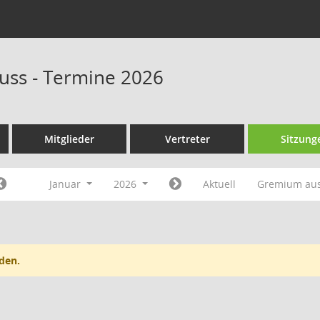
uss - Termine 2026
Mitglieder
Vertreter
Sitzung
Januar
2026
Aktuell
Gremium au
den.