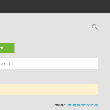
Rec
en
swählen
(Wird in
Software:
Sitzungsdienst
Session