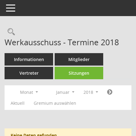
Toggle navigation
Rechercheauswahl
Werkausschuss - Termine 2018
Informationen
Mitglieder
Vertreter
Sitzungen
Monat
Januar
2018
Aktuell
Gremium auswählen
Keine Daten gefunden.