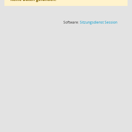
(Wird in
Software:
Sitzungsdienst
Session