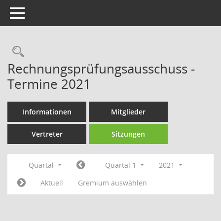
Toggle navigation
Rechercheauswahl
Rechnungsprüfungsausschuss -
Termine 2021
Informationen
Mitglieder
Vertreter
Sitzungen
Quartal
Quartal 1
2021
Aktuell
Gremium auswählen