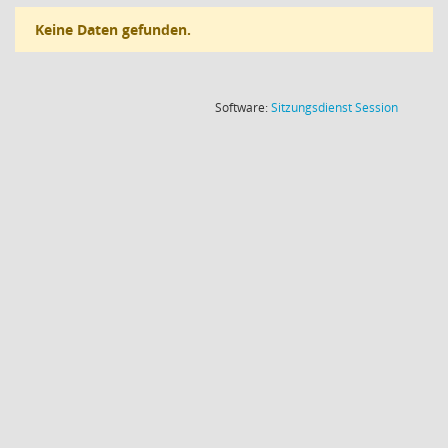
Keine Daten gefunden.
(Wird in
Software:
Sitzungsdienst
Session