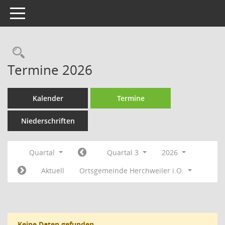
Toggle navigation
Rechercheauswahl
Termine 2026
Kalender
Termine
Niederschriften
Quartal
Quartal 3
2026
Aktuell
Ortsgemeinde Herchweiler i.O.
Keine Daten gefunden.