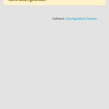
(Wird in
Software:
Sitzungsdienst
Session