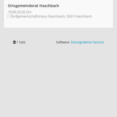
Ortsgemeinderat Haschbach
19:00-20:20 Uhr
Dorfgemeinschaftshaus Haschbach, DGH Haschbach
(Wird in
1 Satz
Software:
Sitzungsdienst
Session