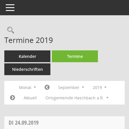
Toggle navigation
Rechercheauswahl
Termine 2019
Kalender
Termine
Niederschriften
Monat
September
2019
Aktuell
Ortsgemeinde Haschbach a.R.
DI
24.09.2019