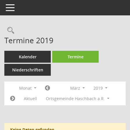
Toggle navigation
Rechercheauswahl
Termine 2019
Kalender
Termine
Niederschriften
Monat
März
2019
Aktuell
Ortsgemeinde Haschbach a.R.
Keine Daten gefunden.