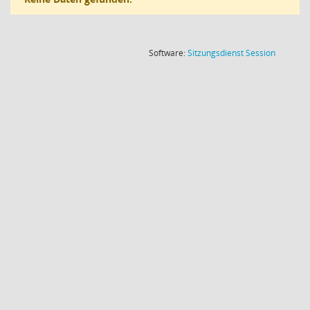
(Wird in
Software:
Sitzungsdienst
Session