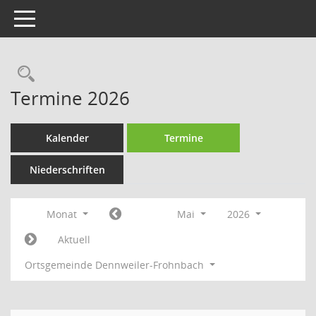
Toggle navigation
Rechercheauswahl
Termine 2026
Kalender
Termine
Niederschriften
Monat
Mai
2026
Aktuell
Ortsgemeinde Dennweiler-Frohnbach