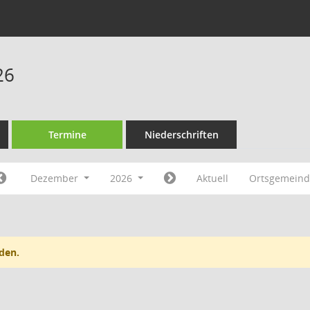
26
Termine
Niederschriften
Dezember
2026
Aktuell
Ortsgemeind
den.