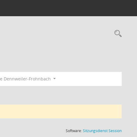
Rec
e Dennweiler-Frohnbach
(Wird in
Software:
Sitzungsdienst
Session