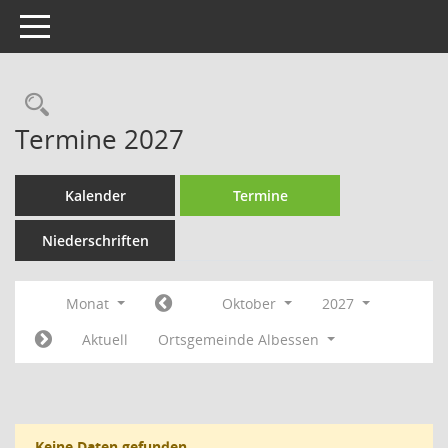
Toggle navigation
Rechercheauswahl
Termine 2027
Kalender
Termine
Niederschriften
Monat
Oktober
2027
Aktuell
Ortsgemeinde Albessen
Keine Daten gefunden.