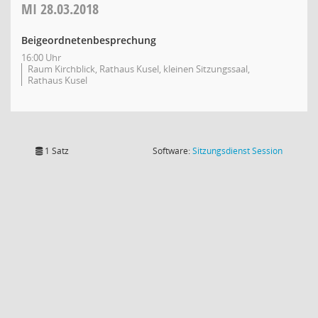
MI
28.03.2018
Beigeordnetenbesprechung
16:00 Uhr
Raum Kirchblick, Rathaus Kusel, kleinen Sitzungssaal,
Rathaus Kusel
(Wird in
1 Satz
Software:
Sitzungsdienst
Session