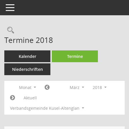
Toggle navigation
Rechercheauswahl
Termine 2018
Kalender
Termine
Niederschriften
Monat
März
2018
Aktuell
Verbandsgemeinde Kusel-Altenglan