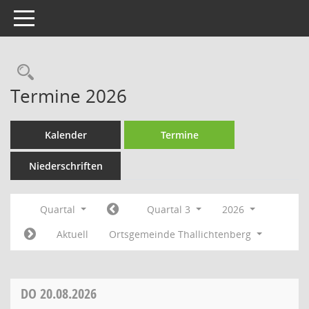
Toggle navigation
Rechercheauswahl
Termine 2026
Kalender
Termine
Niederschriften
Quartal
Quartal 3
2026
Aktuell
Ortsgemeinde Thallichtenberg
DO
20.08.2026