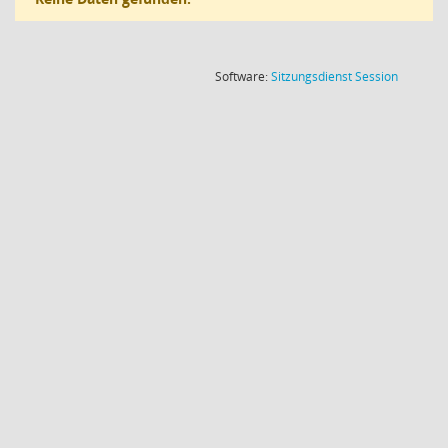
(Wird in
Software:
Sitzungsdienst
Session