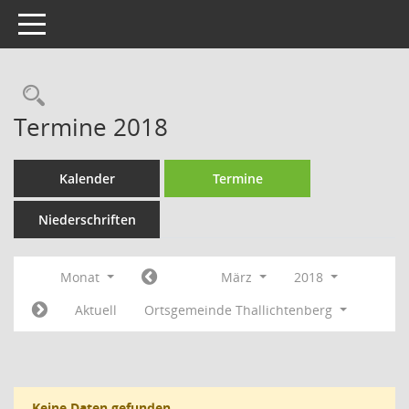
Toggle navigation
Rechercheauswahl
Termine 2018
Kalender
Termine
Niederschriften
Monat
März
2018
Aktuell
Ortsgemeinde Thallichtenberg
Keine Daten gefunden.