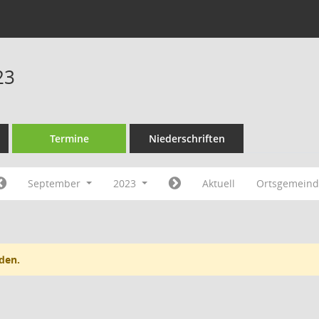
23
Termine
Niederschriften
September
2023
Aktuell
Ortsgemeind
den.