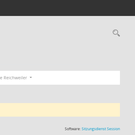
Rec
e Reichweiler
(Wird in
Software:
Sitzungsdienst
Session