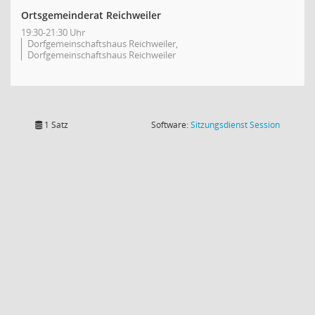
Ortsgemeinderat Reichweiler
19:30-21:30 Uhr
Dorfgemeinschaftshaus Reichweiler,
Dorfgemeinschaftshaus Reichweiler
(Wird in
1 Satz
Software:
Sitzungsdienst
Session