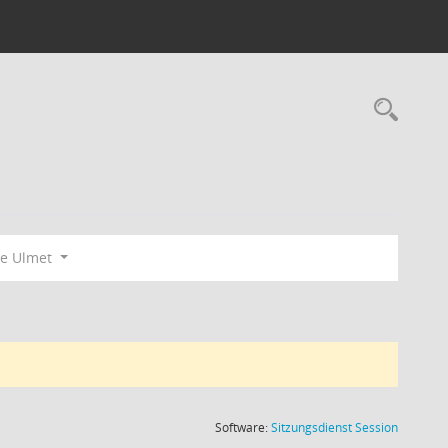
Rec
e Ulmet
(Wird in
Software:
Sitzungsdienst
Session