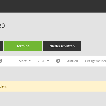
20
Termine
Niederschriften
März
2020
Aktuell
Ortsgemeind
den.