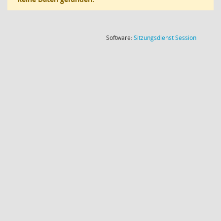
(Wird in
Software:
Sitzungsdienst
Session