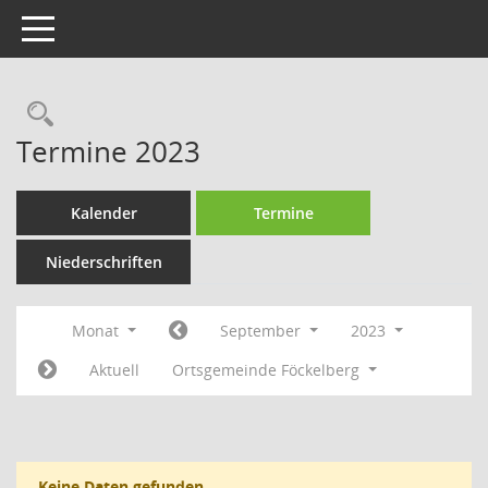
Toggle navigation
Rechercheauswahl
Termine 2023
Kalender
Termine
Niederschriften
Monat
September
2023
Aktuell
Ortsgemeinde Föckelberg
Keine Daten gefunden.