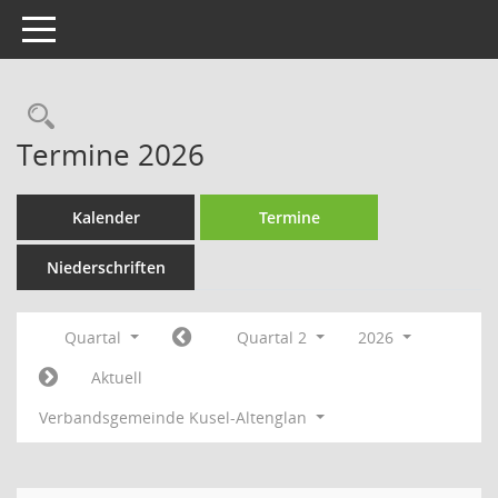
Toggle navigation
Rechercheauswahl
Termine 2026
Kalender
Termine
Niederschriften
Quartal
Quartal 2
2026
Aktuell
Verbandsgemeinde Kusel-Altenglan