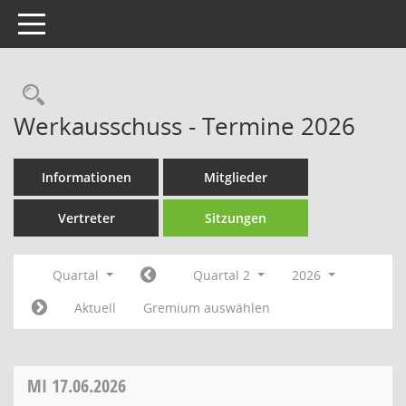
Toggle navigation
Rechercheauswahl
Werkausschuss - Termine 2026
Informationen
Mitglieder
Vertreter
Sitzungen
Quartal
Quartal 2
2026
Aktuell
Gremium auswählen
MI
17.06.2026