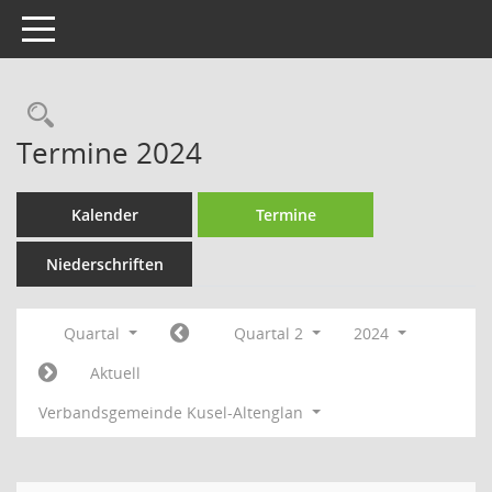
Toggle navigation
Rechercheauswahl
Termine 2024
Kalender
Termine
Niederschriften
Quartal
Quartal 2
2024
Aktuell
Verbandsgemeinde Kusel-Altenglan