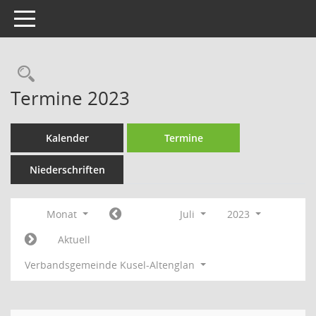
Toggle navigation
Rechercheauswahl
Termine 2023
Kalender
Termine
Niederschriften
Monat
Juli
2023
Aktuell
Verbandsgemeinde Kusel-Altenglan