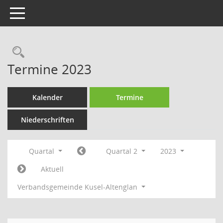
Toggle navigation
Rechercheauswahl
Termine 2023
Kalender
Termine
Niederschriften
Quartal
Quartal 2
2023
Aktuell
Verbandsgemeinde Kusel-Altenglan