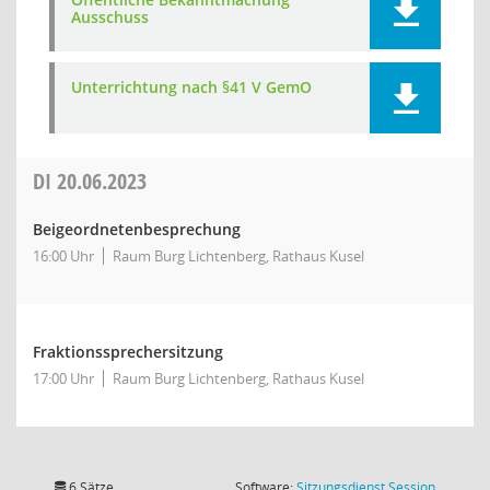
Ausschuss
Unterrichtung nach §41 V GemO
DI
20.06.2023
Beigeordnetenbesprechung
16:00 Uhr
Raum Burg Lichtenberg, Rathaus Kusel
Fraktionssprechersitzung
17:00 Uhr
Raum Burg Lichtenberg, Rathaus Kusel
(Wird in
6 Sätze
Software:
Sitzungsdienst
Session