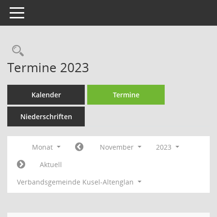
Toggle navigation
Rechercheauswahl
Termine 2023
Kalender
Termine
Niederschriften
Monat
November
2023
Aktuell
Verbandsgemeinde Kusel-Altenglan