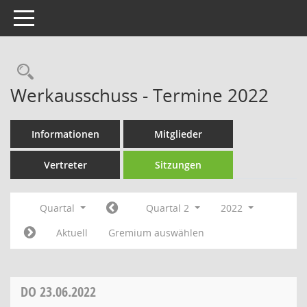
Toggle navigation
Rechercheauswahl
Werkausschuss - Termine 2022
Informationen
Mitglieder
Vertreter
Sitzungen
Quartal
Quartal 2
2022
Aktuell
Gremium auswählen
DO
23.06.2022