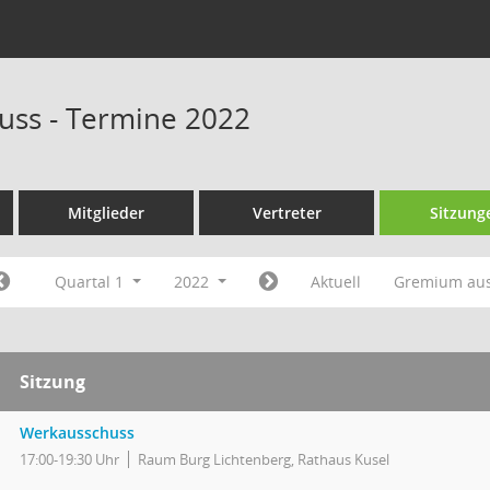
uss - Termine 2022
Mitglieder
Vertreter
Sitzung
Quartal 1
2022
Aktuell
Gremium au
Sitzung
Werkausschuss
17:00-19:30 Uhr
Raum Burg Lichtenberg, Rathaus Kusel