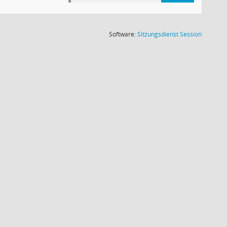
(Wird in
Software:
Sitzungsdienst
Session