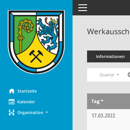
Toggle navigation
Werkaussch
Informationen
Quartal
Startseite
Tag
Kalender
Organisation
17.03.2022