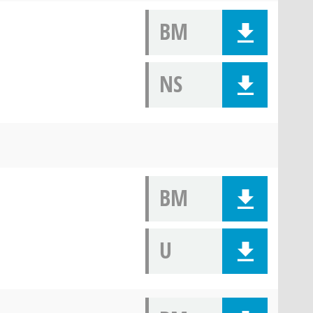
BM
NS
BM
U