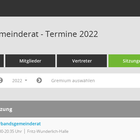
meinderat - Termine 2022
Mitglieder
Vertreter
Sitzung
2022
Gremium auswählen
tzung
rbandsgemeinderat
00-20:35 Uhr
Fritz-Wunderlich-Halle