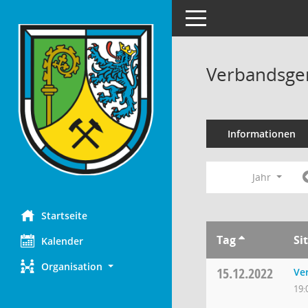
Toggle navigation
Verbandsge
Informationen
Jahr
Startseite
Tag
Si
Kalender
Organisation
15.12.2022
Ve
19: