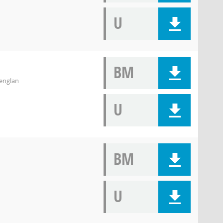
U
BM
tenglan
U
BM
U