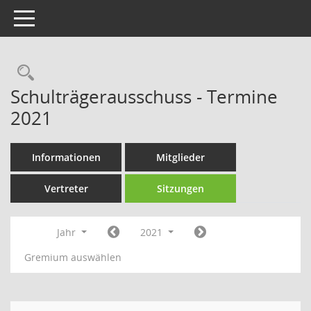
Toggle navigation
Rechercheauswahl
Schulträgerausschuss - Termine
2021
Informationen
Mitglieder
Vertreter
Sitzungen
Jahr
2021
Gremium auswählen