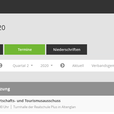
20
Termine
Niederschriften
Quartal 2
2020
Aktuell
Verbandsgem
tzung
rtschafts- und Tourismusausschuss
00 Uhr
Turnhalle der Realschule Plus in Altenglan