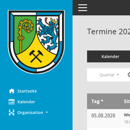
Toggle navigation
Termine 20
Kalender
Quartal
Startseite
Tag
Si
Kalender
Organisation
05.08.2020
Wi
18: