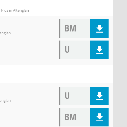
 Plus in Altenglan
BM
tenglan
U
U
tenglan
BM