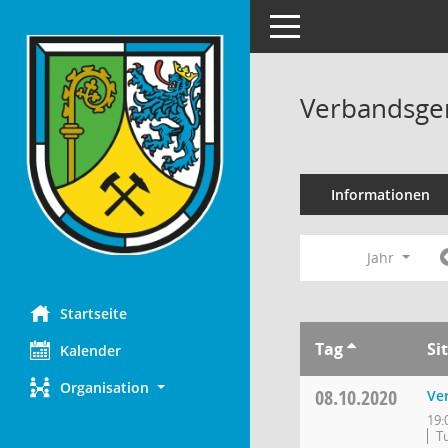
Toggle navigation
Verbandsge
Informationen
Jahr
Startseite
Tag
Si
Kalender
Organisation
08.10.2020
Ve
19:
Tu