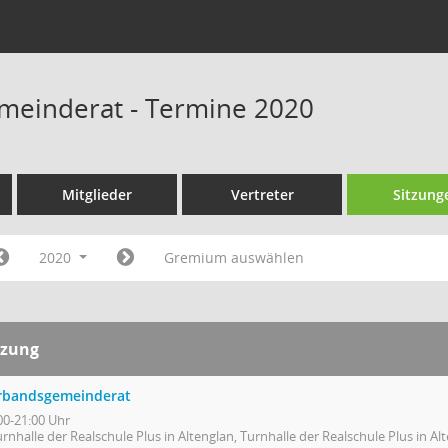
meinderat - Termine 2020
Mitglieder
Vertreter
Sitzung
2020
Gremium auswählen
tzung
rbandsgemeinderat
00-21:00 Uhr
rnhalle der Realschule Plus in Altenglan, Turnhalle der Realschule Plus in Al