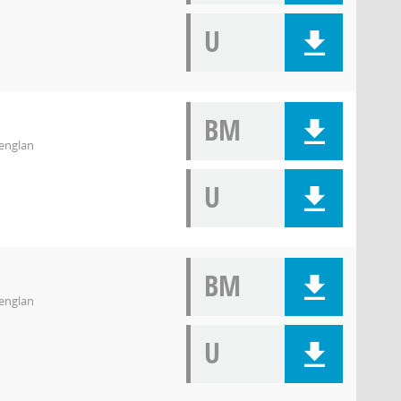
U
BM
tenglan
U
BM
tenglan
U