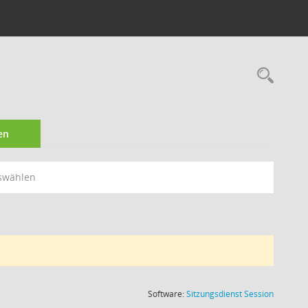
Rec
en
swählen
(Wird in
Software:
Sitzungsdienst
Session