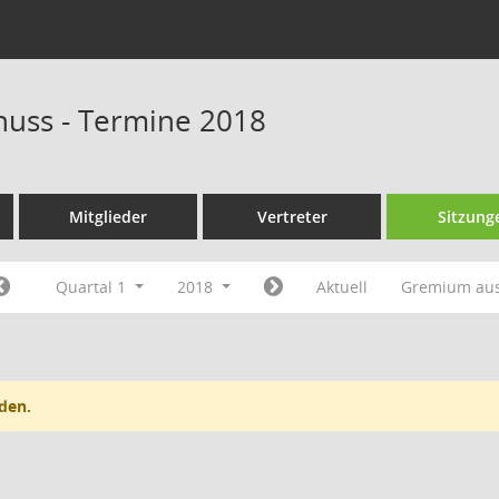
uss - Termine 2018
Mitglieder
Vertreter
Sitzung
Quartal 1
2018
Aktuell
Gremium au
den.