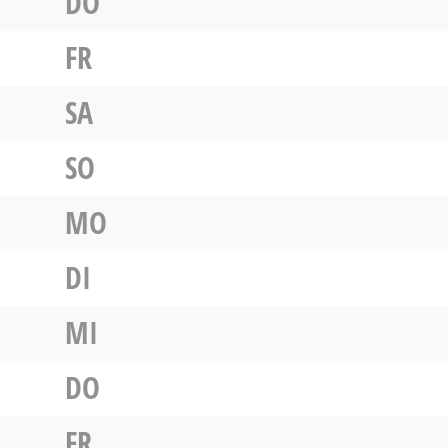
DO
FR
SA
SO
MO
DI
MI
DO
FR