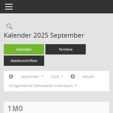
Toggle navigation
Rechercheauswahl
Kalender 2025 September
Kalender
Termine
Niederschriften
September
2025
Aktuell
Ortsgemeinde Dennweiler-Frohnbach
1
MO