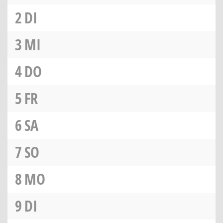
2
DI
3
MI
4
DO
5
FR
6
SA
7
SO
8
MO
9
DI