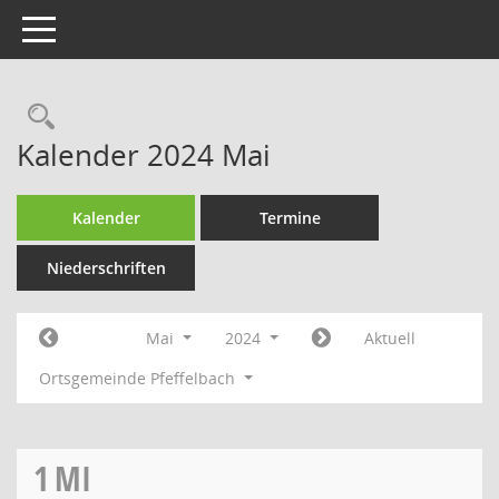
Toggle navigation
Rechercheauswahl
Kalender 2024 Mai
Kalender
Termine
Niederschriften
Mai
2024
Aktuell
Ortsgemeinde Pfeffelbach
1
MI