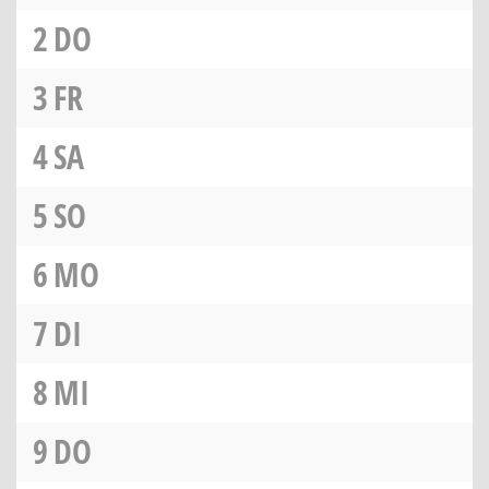
2
DO
3
FR
4
SA
5
SO
6
MO
7
DI
8
MI
9
DO