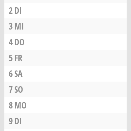
2
DI
3
MI
4
DO
5
FR
6
SA
7
SO
8
MO
9
DI