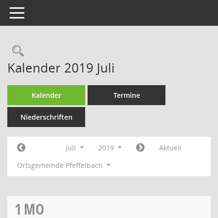
Toggle navigation
Rechercheauswahl
Kalender 2019 Juli
Kalender
Termine
Niederschriften
Juli
2019
Aktuell
Ortsgemeinde Pfeffelbach
1
MO