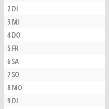
2
DI
3
MI
4
DO
5
FR
6
SA
7
SO
8
MO
9
DI