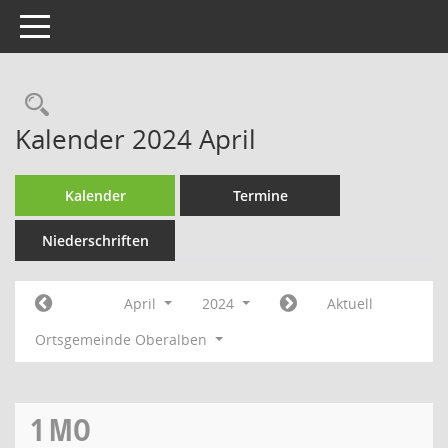
Toggle navigation
Rechercheauswahl
Kalender 2024 April
Kalender
Termine
Niederschriften
April
2024
Aktuell
Ortsgemeinde Oberalben
1
MO