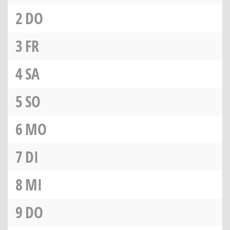
2
DO
3
FR
4
SA
5
SO
6
MO
7
DI
8
MI
9
DO