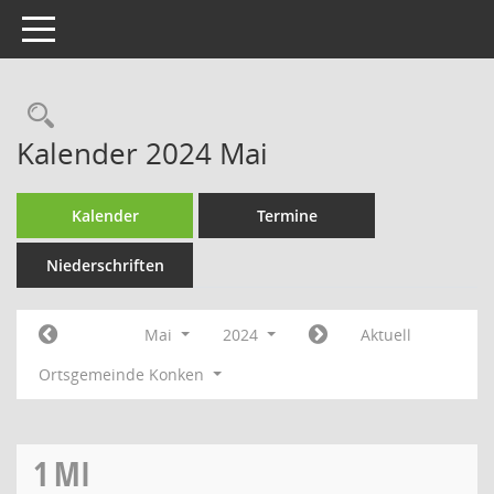
Toggle navigation
Rechercheauswahl
Kalender 2024 Mai
Kalender
Termine
Niederschriften
Mai
2024
Aktuell
Ortsgemeinde Konken
1
MI