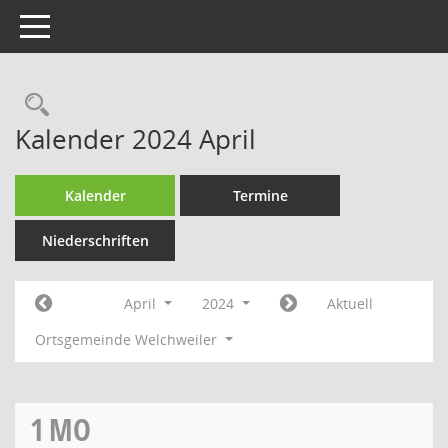
Toggle navigation
Rechercheauswahl
Kalender 2024 April
Kalender
Termine
Niederschriften
April
2024
Aktuell
Ortsgemeinde Welchweiler
1
MO