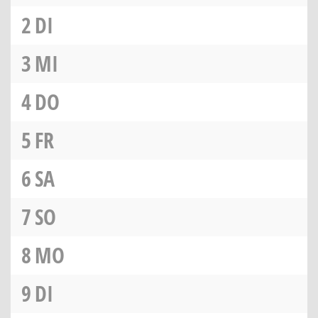
2
DI
3
MI
4
DO
5
FR
6
SA
7
SO
8
MO
9
DI