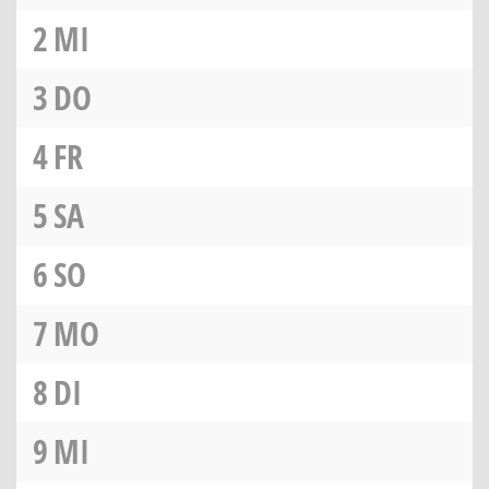
2
MI
3
DO
4
FR
5
SA
6
SO
7
MO
8
DI
9
MI