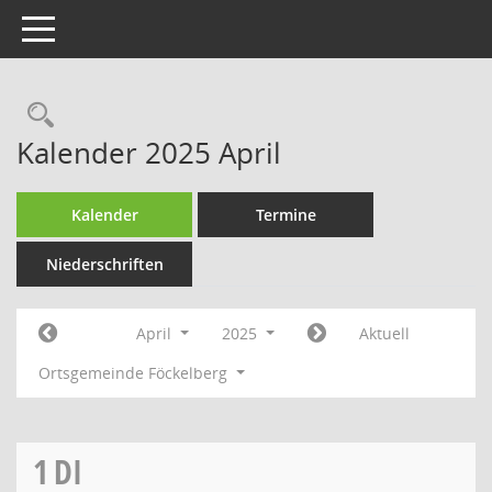
Toggle navigation
Rechercheauswahl
Kalender 2025 April
Kalender
Termine
Niederschriften
April
2025
Aktuell
Ortsgemeinde Föckelberg
1
DI