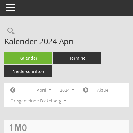
Toggle navigation
Rechercheauswahl
Kalender 2024 April
Kalender
Termine
Niederschriften
April
2024
Aktuell
Ortsgemeinde Föckelberg
1
MO