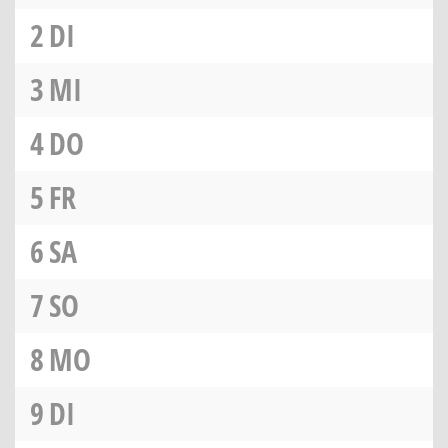
2
DI
3
MI
4
DO
5
FR
6
SA
7
SO
8
MO
9
DI